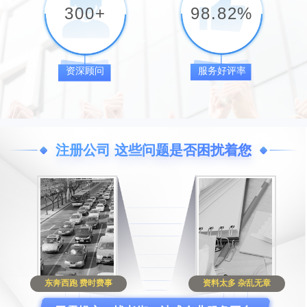
300
+
98.82
%
资深顾问
服务好评率
注册公司 这些问题是否困扰着您
东奔西跑 费时费事
资料太多 杂乱无章