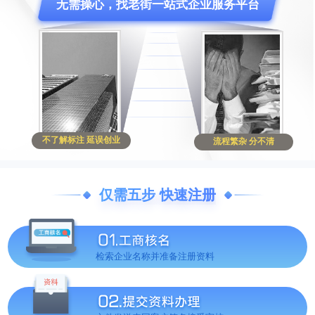
无需操心，找老街一站式企业服务平台
不了解标注 延误创业
流程繁杂 分不清
仅需五步 快速注册
检索企业名称并准备注册资料