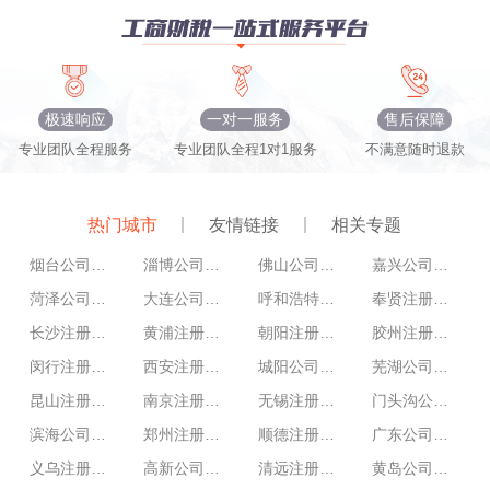
极速响应
一对一服务
售后保障
专业团队全程服务
专业团队全程1对1服务
不满意随时退款
热门城市
友情链接
相关专题
烟台公司注册
淄博公司注册
佛山公司注册
嘉兴公司注册
菏泽公司注册
大连公司注册
呼和浩特公司注册
奉贤注册公司
长沙注册公司
黄浦注册公司
朝阳注册公司
胶州注册公司
闵行注册公司
西安注册公司
城阳公司注册
芜湖公司注册
昆山注册公司
南京注册公司
无锡注册公司
门头沟公司注册
滨海公司注册
郑州注册公司
顺德注册公司
广东公司注册
义乌注册公司
高新公司注册
清远注册公司
黄岛公司注册