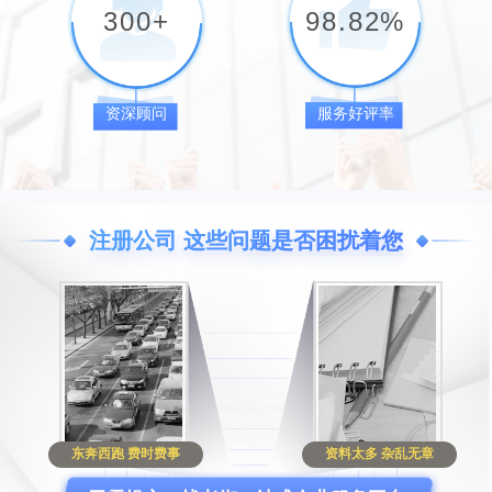
300
+
98.82
%
资深顾问
服务好评率
注册公司 这些问题是否困扰着您
东奔西跑 费时费事
资料太多 杂乱无章