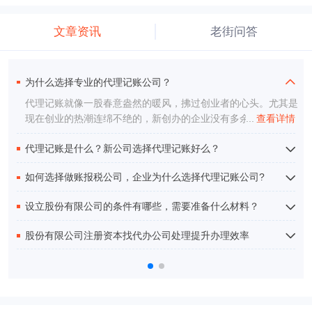
文章资讯
老街问答
为什么选择专业的代理记账公司？
注册公司流程有哪些？
代理记账就像一股春意盎然的暖风，拂过创业者的心头。尤其是
注册公司的流程有多少？麻不麻烦？
现在创业的热潮连绵不绝的，新创办的企业没有多余的资金去创
...
...
查看详情
查看详情
建财务部门，那么这种情况下请代理记账公司靠谱么？其实代理
代理记账是什么？新公司选择代理记账好么？
公司注册有哪些流程方法？
记账随着经济的发展相关法律的完善而盛行，这也是方便了中小
型企业节约成本
众所周知的，财务这方面可是块硬骨头，涉及到的工作室比较
如何选择做账报税公司，企业为什么选择代理记账公司?
繁琐和复杂的。代理记账可以说是企业的一个转折点了，代理
记账就是提供专业会计财税方面服务的一个公司或者机构。
选择合适的做账报税公司其实是一件很重要的的事情，企业需
设立股份有限公司的条件有哪些，需要准备什么材料？
要多了解一下这个问题。选择专业的做账报税公司才是硬道
理，但是在选择上也是有很多问题需要注意的，这样才可以保
什么叫做股份有限责任公司大家要清楚,股份有限责任公司指的
股份有限公司注册资本找代办公司处理提升办理效率
证效果最好，所以在每个方面都不能大意，考虑周全才能扎实
是两个人以上的人进行投资一家公司,发起来要有法人的资格,否
前行。
则是没有办法设立成功的.股份制有限公司是根据股份来进行分
其实很多人在注册企业的时候都会想注册股份有限公司，当然
红的,你所获得的股份越多,那么收益也会越多.
在注册股份有限公司的时候，需要进行注册资本的心情，然而
并不是每一个人对这方面知识都是非常清楚的，因此也就会问
到股份有限公司注册资本代办的优势有哪些？