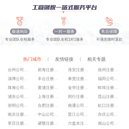
极速响应
一对一服务
售后保障
专业团队全程服务
专业团队全程1对1服务
不满意随时退款
热门城市
友情链接
相关专题
台州公司注册
前海注册公司
淮安注册公司
徐州注册公司
淄博公司注册
丰台注册公司
奉贤注册公司
福田公司注册
珠海公司注册
黄浦注册公司
金华注册公司
蚌埠注册公司
浦东公司注册
上海注册公司
闵行注册公司
昆山注册公司
崇明公司注册
合肥注册公司
南通公司注册
虹口注册公司
南京注册公司
中山公司注册
晋江公司注册
亦庄公司注册
莘庄注册公司
诸暨注册公司
六盘水注册公司
南山公司注册