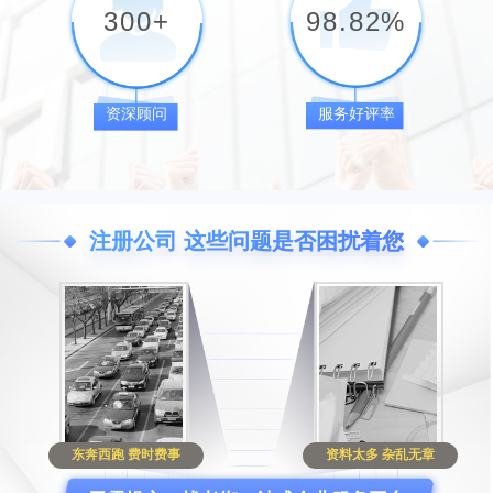
300
+
98.82
%
资深顾问
服务好评率
注册公司 这些问题是否困扰着您
东奔西跑 费时费事
资料太多 杂乱无章