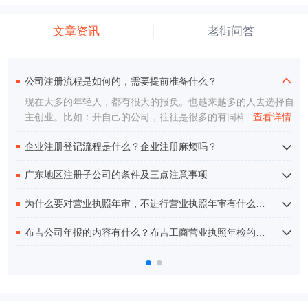
文章资讯
老街问答
公司注册流程是如何的，需要提前准备什么？
注册公司流程有哪些？
现在大多的年轻人，都有很大的报负。也越来越多的人去选择自
注册公司的流程有多少？麻不麻烦？
主创业。比如：开自己的公司，往往是很多的有同样理想的人一
...
...
查看详情
查看详情
起。但可能因为经历很少，而有很多的误导。以下就是一些步
企业注册登记流程是什么？企业注册麻烦吗？
公司注册有哪些流程方法？
骤。
很多自己开企业的个人老板都不太清楚自己公司应该怎么企业
广东地区注册子公司的条件及三点注意事项
注册登记流程？毕竟不是有专门的人事制度，或者是会计的。
个体工商户规模不代表企业注册登记流程就可以疏忽了，
大家知道，中国经济起步最早是从广东地区开始的，广东地区
为什么要对营业执照年审，不进行营业执照年审有什么后果
的公司创办的数量、规模在全国也是比较大的，子公司这种体
制也是比较常见的。那么广东地区注册子公司的条件有哪些？
我们都知道商家在经营的过程当中办理一些相关证件是尤为必
布吉公司年报的内容有什么？布吉工商营业执照年检的相关事项和费用是什么？
在这里笔者现为您介绍。
要的一件事情，在一些具体的内容方面，我们可能了解不是太
多，但是营业执照一定是必须要办理的，否则不具备经营的资
公司在发展途中有一项很重要的项目，那就是公司年报了，公
格是一种违规违法的行为，我们一定要尽可能的避免。
司年报是每家企业都要做的事情，有些公司是自己做账的，那
么就很容易忘记这件事，结果就是被列入了异常名单里面，下
面小编就给大家讲讲布吉公司年报的内容有什么？布吉工商营
业执照年检的相关事项和费用都是什么？布吉有限责任公司年