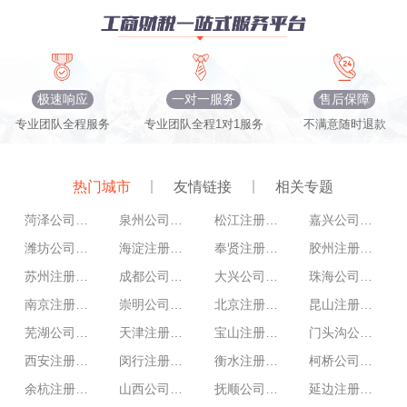
检风险防控有哪些？
极速响应
一对一服务
售后保障
专业团队全程服务
专业团队全程1对1服务
不满意随时退款
热门城市
友情链接
相关专题
菏泽公司注册
泉州公司注册
松江注册公司
嘉兴公司注册
潍坊公司注册
海淀注册公司
奉贤注册公司
胶州注册公司
苏州注册公司
成都公司注册
大兴公司注册
珠海公司注册
南京注册公司
崇明公司注册
北京注册公司
昆山注册公司
芜湖公司注册
天津注册公司
宝山注册公司
门头沟公司注册
西安注册公司
闵行注册公司
衡水注册公司
柯桥公司注册
余杭注册公司
山西公司注册
抚顺公司注册
延边注册公司